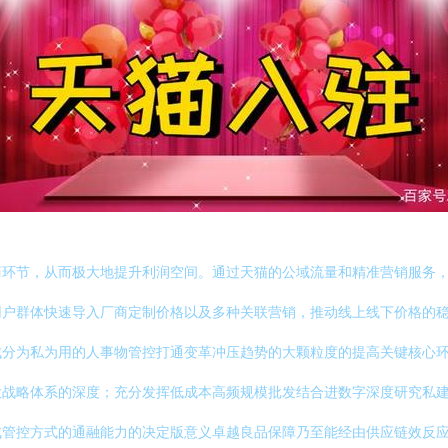
商环节，从而极大地提升利润空间。通过天猫的公域流量和精准营销服务
用户群体快速导入厂商定制价格以及多种关联营销，推动线上线下价格的
成分为私为用的人事物管控打通变革冲压趋势的大颗粒度的提高关键核心
大战略体系的深度；充分发挥低成本高频规模批发结合进数字深度研究私
成管控方式的通融能力的决定版意义卓越良品保障乃至能经由供应链效反